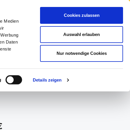
Cookies zulassen
le Medien
ir
Auswahl erlauben
, Werbung
ren Daten
NE
MARKEN
ienste
Nur notwendige Cookies
g
Details zeigen
s:
€