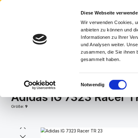
Anmelden
oder
Registrieren
 Hauptinhalt springen
Zur Suche springen
Zur Hauptnavigation springen
Diese Webseite verwende
Wir verwenden Cookies, um
A
anbieten zu können und di
Informationen zu Ihrer Ve
und Analysen weiter. Unse
HOME
HERRENSCHUHE
DAMENSCHUHE
KI
zusammen, die Sie ihnen b
gesammelt haben.
Du bist hier:
Home
Marken
Adidas
Einwilligungsauswahl
Notwendig
Adidas IG 7323 Racer T
Größe:
9
Bildergalerie überspringen