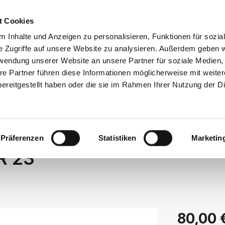
Service/Hilfe
t Cookies
 Inhalte und Anzeigen zu personalisieren, Funktionen für sozia
lle Kategorien
e Zugriffe auf unsere Website zu analysieren. Außerdem geben w
rwendung unserer Website an unsere Partner für soziale Medien
re Partner führen diese Informationen möglicherweise mit weite
NDERSCHUHE
ACCESSOIRES
TASCHEN
GUTSCHEI
ereitgestellt haben oder die sie im Rahmen Ihrer Nutzung der D
Präferenzen
Statistiken
Marketin
R 23
Regulärer Prei
80,00 