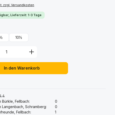
St. zzgl. Versandkosten
ügbar, Lieferzeit: 1-3 Tage
ählen
9½
10½
Anzahl: Gib den gewünschten Wert ein 
In den Warenkorb
:
4.4
 Bürkle, Fellbach:
0
h Langenbach, Schramberg:
0
freunde, Fellbach:
1