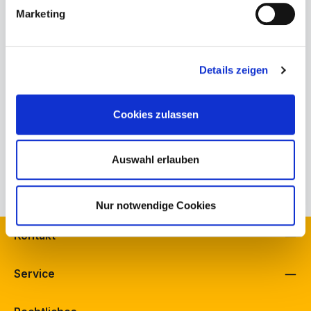
Marketing
Produktnummer:
801-83-00-004.8
Details zeigen
Bestand Schuh Bürkle, Fellbach:
1
Bestand Schuh Langenbach, Schramberg:
0
Bestand schuhfreunde, Fellbach:
1
Cookies zulassen
Herstellerinformationen
Auswahl erlauben
Eigenschaften
Nur notwendige Cookies
Kontakt
Service