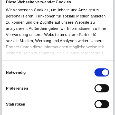
Diese Webseite verwendet Cookies
Wir verwenden Cookies, um Inhalte und Anzeigen zu
personalisieren, Funktionen für soziale Medien anbieten
zu können und die Zugriffe auf unsere Website zu
analysieren. Außerdem geben wir Informationen zu Ihrer
Verwendung unserer Website an unsere Partner für
Regulärer Preis:
soziale Medien, Werbung und Analysen weiter. Unsere
11,95 €
Partner führen diese Informationen möglicherweise mit
Preise inkl. MwSt. zzgl. Versandkosten
weiteren Daten zusammen, die Sie ihnen bereitgestellt
Sofort verfügbar, Lieferzeit: 1-3 Tage
haben oder die sie im Rahmen Ihrer Nutzung der Dienste
gesammelt haben.
Einwilligungsauswahl
auswählen
Größe
Notwendig
23
24
31
32
Präferenzen
Produkt Anzahl: Gib den gewünschten Wert ein ode
Statistiken
In den Warenkorb