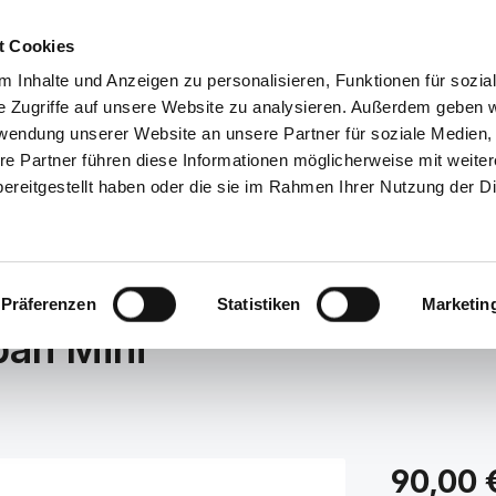
Service/Hilfe
t Cookies
 Inhalte und Anzeigen zu personalisieren, Funktionen für sozia
lle Kategorien
e Zugriffe auf unsere Website zu analysieren. Außerdem geben w
rwendung unserer Website an unsere Partner für soziale Medien
re Partner führen diese Informationen möglicherweise mit weite
NDERSCHUHE
ACCESSOIRES
TASCHEN
GUTSCHEI
ereitgestellt haben oder die sie im Rahmen Ihrer Nutzung der D
Präferenzen
Statistiken
Marketin
an Mini
Regulärer Prei
90,00 