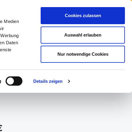
Cookies zulassen
le Medien
ir
Auswahl erlauben
, Werbung
ren Daten
NE
MARKEN
ienste
Nur notwendige Cookies
g
Details zeigen
Ecco
s:
€