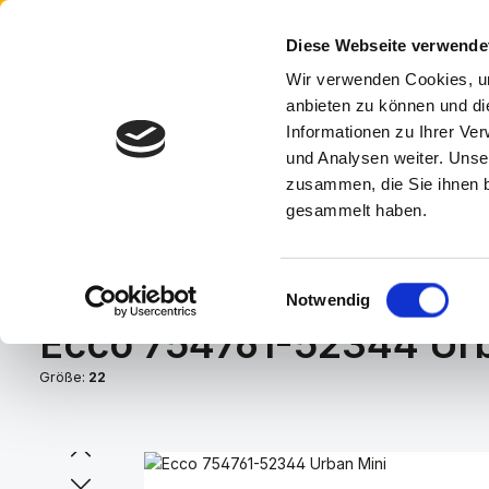
Anmelden
oder
Registrieren
 Hauptinhalt springen
Zur Suche springen
Zur Hauptnavigation springen
Diese Webseite verwende
Wir verwenden Cookies, um
A
anbieten zu können und di
Informationen zu Ihrer Ve
und Analysen weiter. Unse
HOME
HERRENSCHUHE
DAMENSCHUHE
KI
zusammen, die Sie ihnen b
gesammelt haben.
Du bist hier:
Home
Kinderschuhe
Jungen
Stiefel
Einwilligungsauswahl
Notwendig
Ecco 754761-52344 Urb
Größe:
22
Bildergalerie überspringen