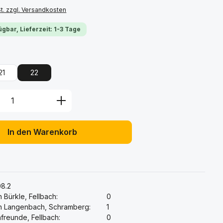
St. zzgl. Versandkosten
ügbar, Lieferzeit: 1-3 Tage
ählen
21
22
Anzahl: Gib den gewünschten Wert ein 
In den Warenkorb
:
8.2
 Bürkle, Fellbach:
0
h Langenbach, Schramberg:
1
freunde, Fellbach:
0