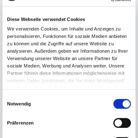
Diese Webseite verwendet Cookies
Wir verwenden Cookies, um Inhalte und Anzeigen zu
personalisieren, Funktionen für soziale Medien anbieten
zu können und die Zugriffe auf unsere Website zu
Regulärer Preis:
89,99 €
analysieren. Außerdem geben wir Informationen zu Ihrer
Verwendung unserer Website an unsere Partner für
Preise inkl. MwSt. zzgl. Versandkosten
soziale Medien, Werbung und Analysen weiter. Unsere
Sofort verfügbar, Lieferzeit: 1-3 Tage
Partner führen diese Informationen möglicherweise mit
weiteren Daten zusammen, die Sie ihnen bereitgestellt
auswählen
Größe
haben oder die sie im Rahmen Ihrer Nutzung der Dienste
gesammelt haben.
37
38
39
41
42
Einwilligungsauswahl
Notwendig
Produkt Anzahl: Gib den gewünschten Wert ein ode
Präferenzen
In den Warenkorb