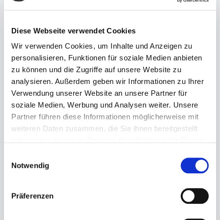
Diese Webseite verwendet Cookies
Wir verwenden Cookies, um Inhalte und Anzeigen zu
personalisieren, Funktionen für soziale Medien anbieten
zu können und die Zugriffe auf unsere Website zu
Regulärer Preis:
99,99 €
analysieren. Außerdem geben wir Informationen zu Ihrer
Verwendung unserer Website an unsere Partner für
Preise inkl. MwSt. zzgl. Versandkosten
soziale Medien, Werbung und Analysen weiter. Unsere
Sofort verfügbar, Lieferzeit: 1-3 Tage
Partner führen diese Informationen möglicherweise mit
weiteren Daten zusammen, die Sie ihnen bereitgestellt
auswählen
Größe
haben oder die sie im Rahmen Ihrer Nutzung der Dienste
gesammelt haben.
38
39
41
42
Einwilligungsauswahl
Notwendig
Produkt Anzahl: Gib den gewünschten Wert ein ode
Präferenzen
In den Warenkorb