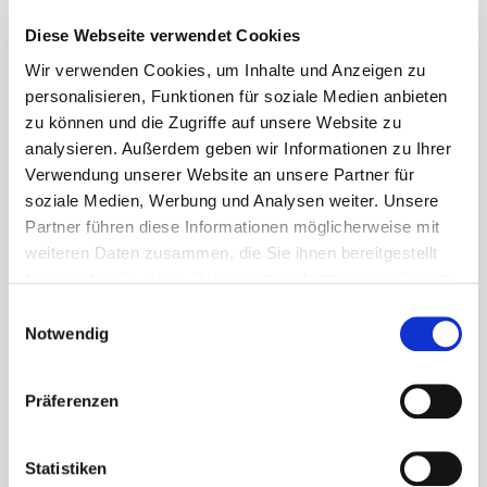
Diese Webseite verwendet Cookies
Wir verwenden Cookies, um Inhalte und Anzeigen zu
personalisieren, Funktionen für soziale Medien anbieten
zu können und die Zugriffe auf unsere Website zu
analysieren. Außerdem geben wir Informationen zu Ihrer
Regulärer Preis:
84,95 €
Verwendung unserer Website an unsere Partner für
Preise inkl. MwSt. zzgl. Versandkosten
soziale Medien, Werbung und Analysen weiter. Unsere
Partner führen diese Informationen möglicherweise mit
Sofort verfügbar, Lieferzeit: 1-3 Tage
weiteren Daten zusammen, die Sie ihnen bereitgestellt
haben oder die sie im Rahmen Ihrer Nutzung der Dienste
auswählen
Größe
gesammelt haben.
Einwilligungsauswahl
27
28
29
30
32
Notwendig
Produkt Anzahl: Gib den gewünschten Wert ein ode
Präferenzen
In den Warenkorb
Statistiken