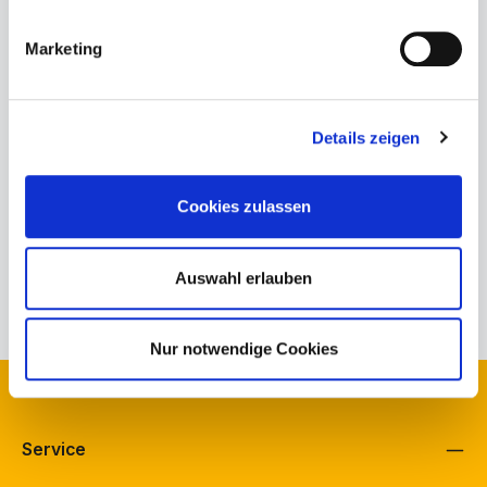
Marketing
Produktnummer:
471-80-32-003.5
Bestand Schuh Bürkle, Fellbach:
2
Bestand Schuh Langenbach, Schramberg:
1
Details zeigen
Bestand schuhfreunde, Fellbach:
0
Herstellerinformationen
Cookies zulassen
Beschreibung
Auswahl erlauben
Eigenschaften
Nur notwendige Cookies
Kontakt
Service