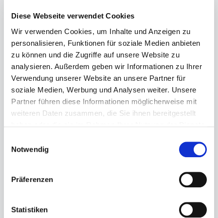
Diese Webseite verwendet Cookies
Wir verwenden Cookies, um Inhalte und Anzeigen zu
personalisieren, Funktionen für soziale Medien anbieten
zu können und die Zugriffe auf unsere Website zu
analysieren. Außerdem geben wir Informationen zu Ihrer
Regulärer Preis:
79,99 €
Verwendung unserer Website an unsere Partner für
Preise inkl. MwSt. zzgl. Versandkosten
soziale Medien, Werbung und Analysen weiter. Unsere
Partner führen diese Informationen möglicherweise mit
Sofort verfügbar, Lieferzeit: 1-3 Tage
weiteren Daten zusammen, die Sie ihnen bereitgestellt
haben oder die sie im Rahmen Ihrer Nutzung der Dienste
auswählen
Größe
gesammelt haben.
Einwilligungsauswahl
5
6
6½
Notwendig
Produkt Anzahl: Gib den gewünschten Wert ein ode
Präferenzen
In den Warenkorb
Statistiken