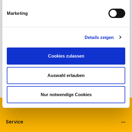
Marketing
Produktnummer:
254-85-32-001.5
Bestand Schuh Bürkle, Fellbach:
1
Bestand Schuh Langenbach, Schramberg:
1
Details zeigen
Bestand schuhfreunde, Fellbach:
0
Herstellerinformationen
Cookies zulassen
Beschreibung
Auswahl erlauben
Eigenschaften
Nur notwendige Cookies
Kontakt
Service