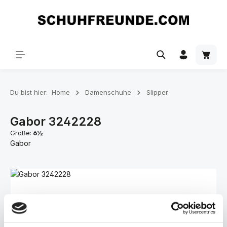
Zum Hauptinhalt springen
Du bist hier:
Home
Damenschuhe
Slipper
Gabor 3242228
Größe:
6½
Gabor
Bildergalerie überspringen