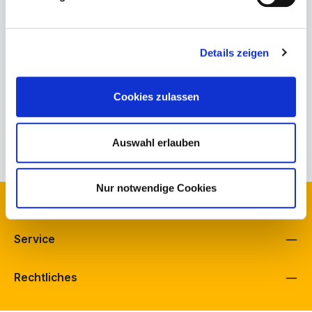
Produktnummer:
770-58-32-001.8
Bestand Schuh Bürkle, Fellbach:
0
Details zeigen
Bestand Schuh Langenbach, Schramberg:
1
Bestand schuhfreunde, Fellbach:
0
Cookies zulassen
Herstellerinformationen
Eigenschaften
Auswahl erlauben
Nur notwendige Cookies
Kontakt
Service
Rechtliches