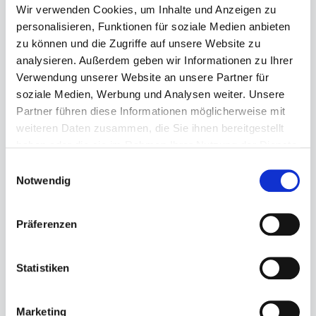
Wir verwenden Cookies, um Inhalte und Anzeigen zu
personalisieren, Funktionen für soziale Medien anbieten
zu können und die Zugriffe auf unsere Website zu
analysieren. Außerdem geben wir Informationen zu Ihrer
Regulärer Preis:
49,95 €
Verwendung unserer Website an unsere Partner für
soziale Medien, Werbung und Analysen weiter. Unsere
Preise inkl. MwSt. zzgl. Versandkosten
Partner führen diese Informationen möglicherweise mit
Sofort verfügbar, Lieferzeit: 1-3 Tage
weiteren Daten zusammen, die Sie ihnen bereitgestellt
haben oder die sie im Rahmen Ihrer Nutzung der Dienste
auswählen
Größe
gesammelt haben.
Einwilligungsauswahl
Notwendig
27
28
29
Produkt Anzahl: Gib den gewünschten Wert ein ode
Präferenzen
Statistiken
In den Warenkorb
Marketing