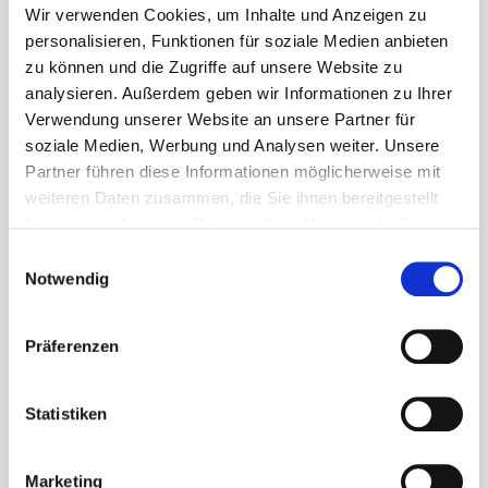
Wir verwenden Cookies, um Inhalte und Anzeigen zu
personalisieren, Funktionen für soziale Medien anbieten
zu können und die Zugriffe auf unsere Website zu
analysieren. Außerdem geben wir Informationen zu Ihrer
Regulärer Preis:
99,99 €
Verwendung unserer Website an unsere Partner für
soziale Medien, Werbung und Analysen weiter. Unsere
Preise inkl. MwSt. zzgl. Versandkosten
Partner führen diese Informationen möglicherweise mit
Sofort verfügbar, Lieferzeit: 1-3 Tage
weiteren Daten zusammen, die Sie ihnen bereitgestellt
haben oder die sie im Rahmen Ihrer Nutzung der Dienste
auswählen
Größe
gesammelt haben.
Einwilligungsauswahl
Notwendig
25
28
29
Produkt Anzahl: Gib den gewünschten Wert ein ode
Präferenzen
Statistiken
In den Warenkorb
Marketing