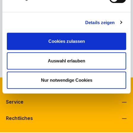
Produktnummer:
478-20-32-001.4
Bestand Schuh Bürkle, Fellbach:
2
Details zeigen
Bestand Schuh Langenbach, Schramberg:
0
Bestand schuhfreunde, Fellbach:
0
Cookies zulassen
Herstellerinformationen
Eigenschaften
Auswahl erlauben
Nur notwendige Cookies
Kontakt
Service
Rechtliches