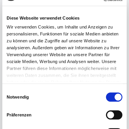
Diese Webseite verwendet Cookies
Wir verwenden Cookies, um Inhalte und Anzeigen zu
personalisieren, Funktionen für soziale Medien anbieten
zu können und die Zugriffe auf unsere Website zu
Regulärer Preis:
69,99 €
analysieren. Außerdem geben wir Informationen zu Ihrer
Verwendung unserer Website an unsere Partner für
Preise inkl. MwSt. zzgl. Versandkosten
soziale Medien, Werbung und Analysen weiter. Unsere
Sofort verfügbar, Lieferzeit: 1-3 Tage
Partner führen diese Informationen möglicherweise mit
weiteren Daten zusammen, die Sie ihnen bereitgestellt
auswählen
Größe
haben oder die sie im Rahmen Ihrer Nutzung der Dienste
gesammelt haben.
37
39
Einwilligungsauswahl
Notwendig
Produkt Anzahl: Gib den gewünschten Wert ein ode
Präferenzen
In den Warenkorb