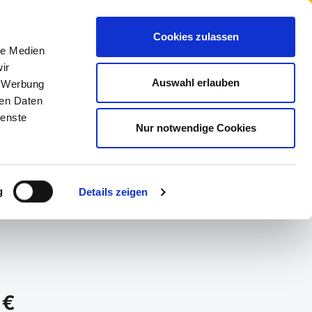
Cookies zulassen
le Medien
ir
Auswahl erlauben
, Werbung
ren Daten
NE
MARKEN
ienste
Nur notwendige Cookies
g
Details zeigen
Pikolinos
s:
 €