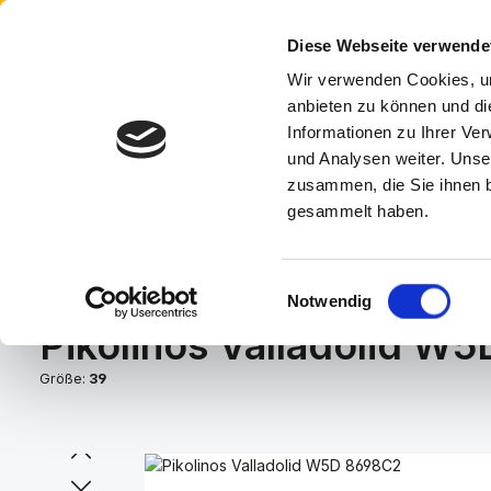
Anmelden
oder
Registrieren
 Hauptinhalt springen
Zur Suche springen
Zur Hauptnavigation springen
Diese Webseite verwende
Wir verwenden Cookies, um
A
anbieten zu können und di
Informationen zu Ihrer Ve
und Analysen weiter. Unse
HOME
HERRENSCHUHE
DAMENSCHUHE
KI
zusammen, die Sie ihnen b
gesammelt haben.
Du bist hier:
Home
Damenschuhe
Stiefel
Einwilligungsauswahl
Notwendig
Pikolinos Valladolid W
Größe:
39
Bildergalerie überspringen