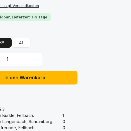
St. zzgl. Versandkosten
ügbar, Lieferzeit: 1-3 Tage
ählen
39
41
Anzahl: Gib den gewünschten Wert ein 
In den Warenkorb
:
2.3
 Bürkle, Fellbach:
1
h Langenbach, Schramberg:
0
freunde, Fellbach:
0