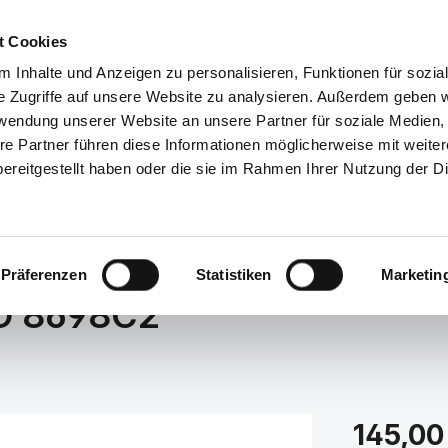
Service/Hilfe
t Cookies
 Inhalte und Anzeigen zu personalisieren, Funktionen für sozia
lle Kategorien
e Zugriffe auf unsere Website zu analysieren. Außerdem geben w
rwendung unserer Website an unsere Partner für soziale Medien
re Partner führen diese Informationen möglicherweise mit weite
NDERSCHUHE
ACCESSOIRES
TASCHEN
GUTSCHEI
ereitgestellt haben oder die sie im Rahmen Ihrer Nutzung der D
Präferenzen
Statistiken
Marketin
5D 8698C2
Regulärer Prei
145,00