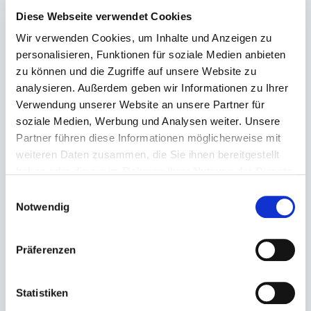
Diese Webseite verwendet Cookies
Wir verwenden Cookies, um Inhalte und Anzeigen zu
personalisieren, Funktionen für soziale Medien anbieten
Regulärer Preis:
135,00 €
zu können und die Zugriffe auf unsere Website zu
Preise inkl. MwSt. zzgl. Versandkosten
analysieren. Außerdem geben wir Informationen zu Ihrer
Verwendung unserer Website an unsere Partner für
Sofort verfügbar, Lieferzeit: 1-3 Tage
soziale Medien, Werbung und Analysen weiter. Unsere
Partner führen diese Informationen möglicherweise mit
auswählen
Größe
weiteren Daten zusammen, die Sie ihnen bereitgestellt
40,5
41
42,5
44
44,5
haben oder die sie im Rahmen Ihrer Nutzung der Dienste
gesammelt haben.
Einwilligungsauswahl
45
46
Notwendig
Produkt Anzahl: Gib den gewünschten Wert ein ode
Präferenzen
In den Warenkorb
Statistiken