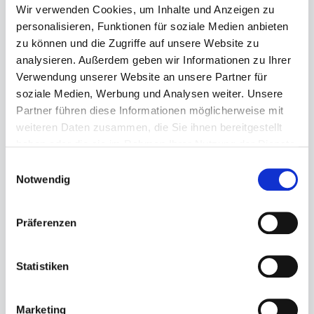
Wir verwenden Cookies, um Inhalte und Anzeigen zu
personalisieren, Funktionen für soziale Medien anbieten
zu können und die Zugriffe auf unsere Website zu
analysieren. Außerdem geben wir Informationen zu Ihrer
Regulärer Preis:
125,00 €
Verwendung unserer Website an unsere Partner für
soziale Medien, Werbung und Analysen weiter. Unsere
Preise inkl. MwSt. zzgl. Versandkosten
Partner führen diese Informationen möglicherweise mit
Sofort verfügbar, Lieferzeit: 1-3 Tage
weiteren Daten zusammen, die Sie ihnen bereitgestellt
haben oder die sie im Rahmen Ihrer Nutzung der Dienste
auswählen
Größe
gesammelt haben.
Einwilligungsauswahl
Notwendig
41
42
44
45
46
Produkt Anzahl: Gib den gewünschten Wert ein ode
Präferenzen
Statistiken
In den Warenkorb
Marketing