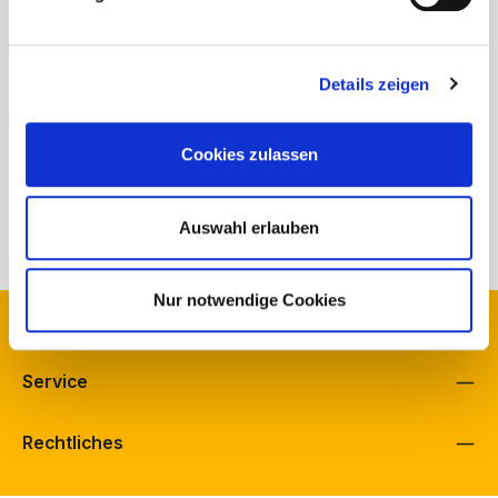
Produktnummer:
137-75-32-001.3
Bestand Schuh Bürkle, Fellbach:
1
Details zeigen
Bestand Schuh Langenbach, Schramberg:
1
Bestand schuhfreunde, Fellbach:
0
Cookies zulassen
Herstellerinformationen
Eigenschaften
Auswahl erlauben
Nur notwendige Cookies
Kontakt
Service
Rechtliches