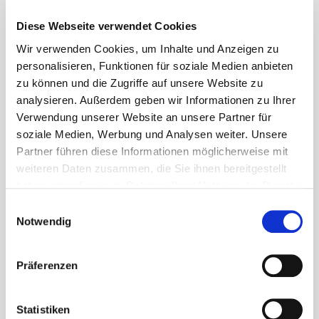
Diese Webseite verwendet Cookies
Wir verwenden Cookies, um Inhalte und Anzeigen zu
personalisieren, Funktionen für soziale Medien anbieten
Regulärer Preis:
99,99 €
zu können und die Zugriffe auf unsere Website zu
Preise inkl. MwSt. zzgl. Versandkosten
analysieren. Außerdem geben wir Informationen zu Ihrer
Verwendung unserer Website an unsere Partner für
Sofort verfügbar, Lieferzeit: 1-3 Tage
soziale Medien, Werbung und Analysen weiter. Unsere
Partner führen diese Informationen möglicherweise mit
auswählen
Größe
weiteren Daten zusammen, die Sie ihnen bereitgestellt
haben oder die sie im Rahmen Ihrer Nutzung der Dienste
37
38
41
gesammelt haben.
Einwilligungsauswahl
Produkt Anzahl: Gib den gewünschten Wert ein ode
Notwendig
Präferenzen
In den Warenkorb
Statistiken