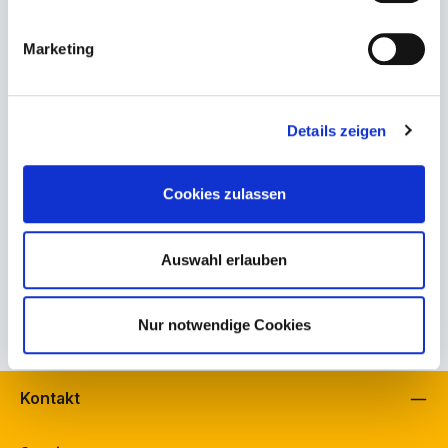
Produktnummer:
262-31-32-003.2
Marketing
Bestand Schuh Bürkle, Fellbach:
0
Bestand Schuh Langenbach, Schramberg:
0
Bestand schuhfreunde, Fellbach:
1
Details zeigen
Herstellerinformationen
Beschreibung
Cookies zulassen
Tamaris StiefeletteDie Damenstiefelette von Tamaris ist der
perfekte Begleiter für die kälteren Monate. Sie verbindet
Auswahl erlauben
stilvo…
Mehr
Eigenschaften
Nur notwendige Cookies
Kontakt