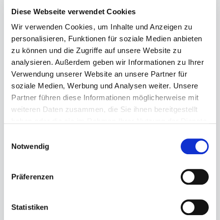
Diese Webseite verwendet Cookies
Wir verwenden Cookies, um Inhalte und Anzeigen zu
personalisieren, Funktionen für soziale Medien anbieten
zu können und die Zugriffe auf unsere Website zu
analysieren. Außerdem geben wir Informationen zu Ihrer
Verwendung unserer Website an unsere Partner für
Regulärer Preis:
120,00 €
soziale Medien, Werbung und Analysen weiter. Unsere
Preise inkl. MwSt. zzgl. Versandkosten
Partner führen diese Informationen möglicherweise mit
weiteren Daten zusammen, die Sie ihnen bereitgestellt
Sofort verfügbar, Lieferzeit: 1-3 Tage
haben oder die sie im Rahmen Ihrer Nutzung der Dienste
gesammelt haben.
Einwilligungsauswahl
auswählen
Größe
Notwendig
4
4½
5
5½
6
6½
7
7½
8
8½
9
Präferenzen
Produkt Anzahl: Gib den gewünschten Wert ein ode
Statistiken