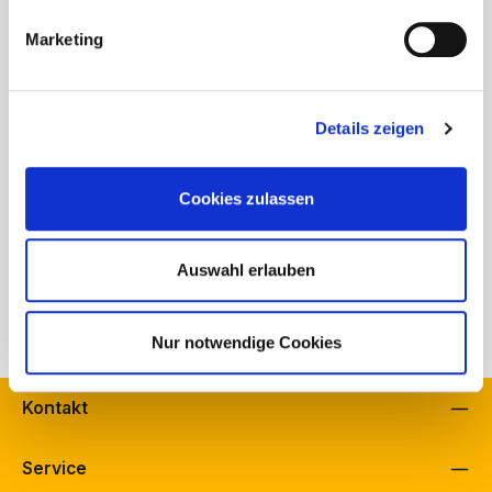
In den Warenkorb
Marketing
Produktnummer:
Details zeigen
254-00-00-001.9
Bestand Schuh Bürkle, Fellbach:
1
Bestand Schuh Langenbach, Schramberg:
0
Cookies zulassen
Bestand schuhfreunde, Fellbach:
0
Herstellerinformationen
Auswahl erlauben
Eigenschaften
Nur notwendige Cookies
Kontakt
Service