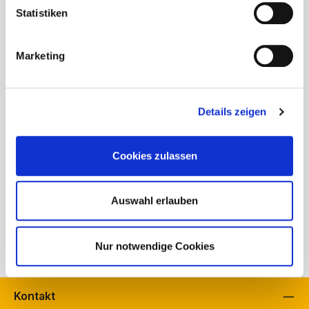
Statistiken
Produktnummer:
278-00-32-005.2
Marketing
Bestand Schuh Bürkle, Fellbach:
2
Bestand Schuh Langenbach, Schramberg:
1
Bestand schuhfreunde, Fellbach:
0
Details zeigen
Herstellerinformationen
Beschreibung
Cookies zulassen
regarde le ciel Marta 05Die Stiefelette Marta 05 von
regarde le ciel ist die perfekte Wahl für modebewusste
Auswahl erlauben
Damen, die Wert…
Mehr
Eigenschaften
Nur notwendige Cookies
Kontakt