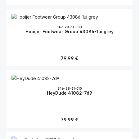
147-20-61-003
Hooijer Footwear Group 43086-1ui grey
Regulärer Preis:
79,99 €
246-58-61-010
HeyDude 41082-7d9
Regulärer Preis:
79,99 €