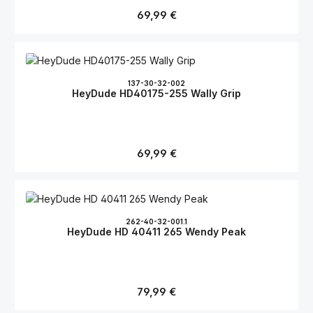
Regulärer Preis:
69,99 €
137-30-32-002
HeyDude HD40175-255 Wally Grip
Regulärer Preis:
69,99 €
262-40-32-001.1
HeyDude HD 40411 265 Wendy Peak
Regulärer Preis:
79,99 €