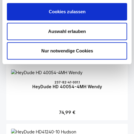
Cookies zulassen
237-35-51-005.4
HeyDude HD 41082 710
Auswahl erlauben
Nur notwendige Cookies
Regulärer Preis:
59,99 €
237-82-41-001.1
HeyDude HD 40054-4MH Wendy
Regulärer Preis:
74,99 €