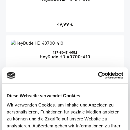
Regulärer Preis:
49,99 €
137-80-51-015.1
HeyDude HD 40700-410
Regulärer Preis:
59,99 €
Diese Webseite verwendet Cookies
Wir verwenden Cookies, um Inhalte und Anzeigen zu
137-75-51-004.1
personalisieren, Funktionen für soziale Medien anbieten
HeyDude HD 43087 3ZX
zu können und die Zugriffe auf unsere Website zu
analysieren. Außerdem geben wir Informationen zu Ihrer