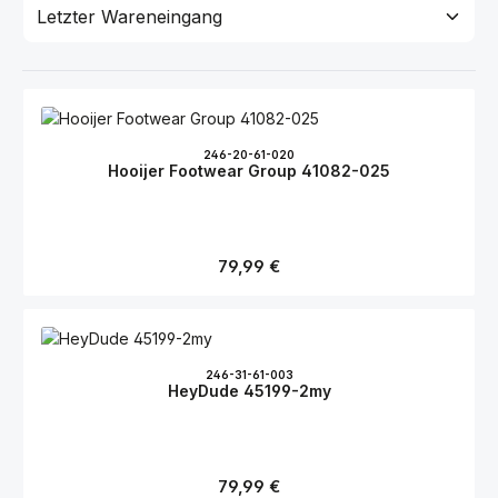
246-20-61-020
Hooijer Footwear Group 41082-025
Regulärer Preis:
79,99 €
246-31-61-003
HeyDude 45199-2my
Regulärer Preis:
79,99 €