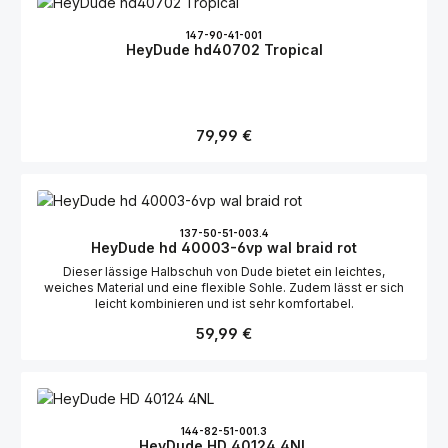
147-90-41-001
HeyDude hd40702 Tropical
Regulärer Preis:
79,99 €
137-50-51-003.4
HeyDude hd 40003-6vp wal braid rot
Dieser lässige Halbschuh von Dude bietet ein leichtes,
weiches Material und eine flexible Sohle. Zudem lässt er sich
leicht kombinieren und ist sehr komfortabel.
Regulärer Preis:
59,99 €
144-82-51-001.3
HeyDude HD 40124 4NL