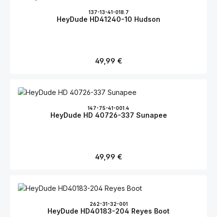
137-13-41-018.7
HeyDude HD41240-10 Hudson
Regulärer Preis:
49,99 €
147-75-41-001.4
HeyDude HD 40726-337 Sunapee
Regulärer Preis:
49,99 €
262-31-32-001
HeyDude HD40183-204 Reyes Boot