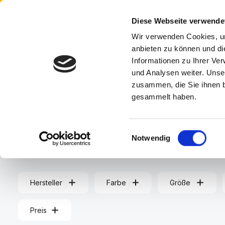
Anmelden
oder
Registrieren
 Hauptinhalt springen
Zur Suche springen
Zur Hauptnavigation springen
Diese Webseite verwende
Wir verwenden Cookies, um
A
anbieten zu können und di
Informationen zu Ihrer Ve
und Analysen weiter. Unse
HOME
HERRENSCHUHE
DAMENSCHUHE
KI
zusammen, die Sie ihnen b
gesammelt haben.
New Balance
Einwilligungsauswahl
Notwendig
Hersteller
Farbe
Größe
Preis