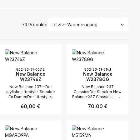
73 Produkte
802-83-61-007.2
802-23-61-014.1
New Balance
New Balance
W23746Z
W2378GG
New Balance 237 – Der
New Balance 237
stylishe Lifestyle-Sneaker
ClassicsDer Sneaker New
für DamenDer Lifestyle-
Balance 237 Classics ist ein
Sneaker New Balance 237
absolutes Highlight für alle
Regulärer Preis:
60,00 €
Regulärer Preis:
70,00 €
präsentiert sich als
modebewussten Frauen.
perfekte Kombination aus
Das Design vereint
modernem Design und
modernen Stil mit einem
hohem Tragekomfort.
Hauch von Retro-Charme,
Besonders für Damen, die
wodurch das Modell
Wert auf Stil und
besonders bei Damen sehr
Funktionalität legen, ist
beliebt ist.Stilvolles