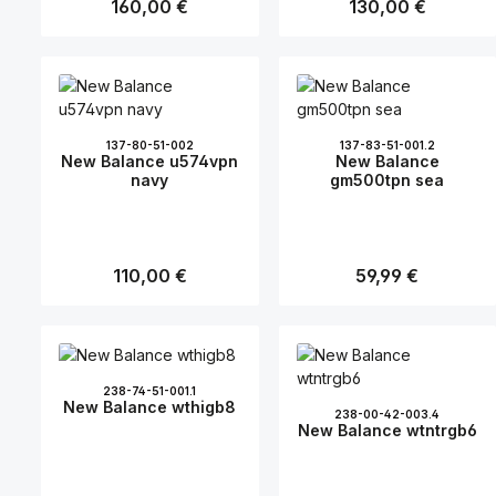
Regulärer Preis:
160,00 €
Regulärer Preis:
130,00 €
137-80-51-002
137-83-51-001.2
New Balance u574vpn
New Balance
navy
gm500tpn sea
Regulärer Preis:
110,00 €
Regulärer Preis:
59,99 €
238-74-51-001.1
New Balance wthigb8
238-00-42-003.4
New Balance wtntrgb6