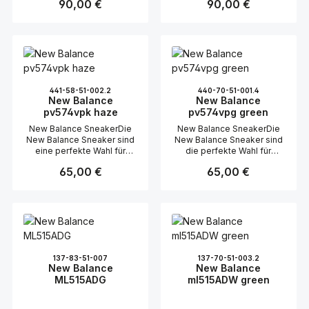
Regulärer Preis:
90,00 €
Regulärer Preis:
90,00 €
441-58-51-002.2
440-70-51-001.4
New Balance
New Balance
pv574vpk haze
pv574vpg green
New Balance SneakerDie
New Balance SneakerDie
New Balance Sneaker sind
New Balance Sneaker sind
eine perfekte Wahl für
die perfekte Wahl für
Mädchen, die modische
Jungen, die Wert auf
Regulärer Preis:
65,00 €
Regulärer Preis:
65,00 €
und zugleich bequeme
Komfort und Stil legen.
Schuhe suchen. Besonders
Diese Schuhe kombinieren
beliebt ist die klassische
hochwertiges Leder/Textil-
Runnerform, die nicht nur
Material, das nicht nur
zeitlos aussieht, sondern
robust, sondern auch
auch optimalen Halt und
atmungsaktiv ist, wodurch
Komfort bietet.Design und
die Füße den ganzen Tag
MaterialienDas
angenehm kühl
137-83-51-007
137-70-51-003.2
Obermaterial der Sneaker
bleiben.Praktischer
New Balance
New Balance
besteht aus einer
KlettverschlussEin
ML515ADG
ml515ADW green
hochwertigen Kombination
besonderes Highlight ist
aus Leder/Textil, was für
der Klettverschluss, der
Langlebigkeit und
das An- und Ausziehen der