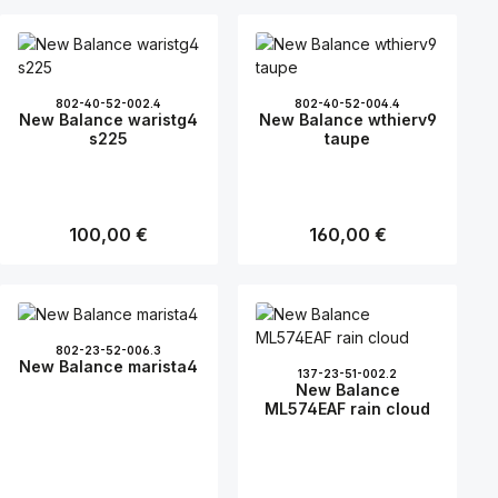
Garoé V2 moderne
Technologien mit einem
ansprechenden Design. Für
alle Herren, die einen
vielseitigen und
leistungsstarken
802-40-52-002.4
802-40-52-004.4
Traillaufschuh suchen, ist
New Balance waristg4
New Balance wthierv9
dieses Modell in grau eine
s225
taupe
hervorragende Wahl.
Regulärer Preis:
100,00 €
Regulärer Preis:
160,00 €
802-23-52-006.3
New Balance marista4
137-23-51-002.2
New Balance
ML574EAF rain cloud