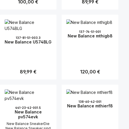
Regulärer Preis:
100,00 €
Regulärer Preis:
89,99 €
137-74-51-001
New Balance mthigb8
137-81-51-003.3
New Balance U574BLG
Regulärer Preis:
89,99 €
Regulärer Preis:
120,00 €
138-60-42-001
New Balance mthierf8
441-23-42-001.5
New Balance
pv574evk
New Balance SneakerDie
New Balance Sneaker sind