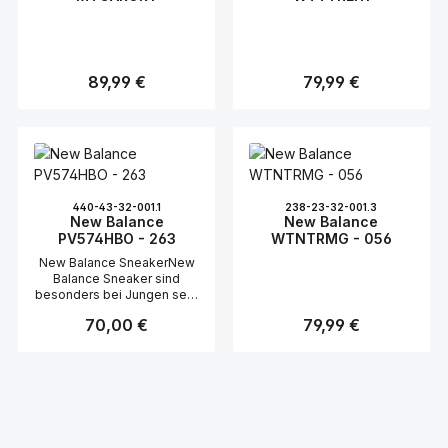
ideal für aktive Kinder und
Jugendliche, die im Alltag
eine zuverlässige
Schuhwahl suchen.
Regulärer Preis:
89,99 €
Regulärer Preis:
79,99 €
440-43-32-001.1
238-23-32-001.3
New Balance
New Balance
PV574HBO - 263
WTNTRMG - 056
New Balance SneakerNew
Balance Sneaker sind
besonders bei Jungen sehr
beliebt. Sie kombinieren
Regulärer Preis:
70,00 €
Regulärer Preis:
79,99 €
Komfort mit einem
modernen Design, das
sowohl für den Alltag als
auch für sportliche
Aktivitäten geeignet ist. Die
Schuhe zeichnen sich durch
ihre klassische Runnerform
aus, die zeitlos und