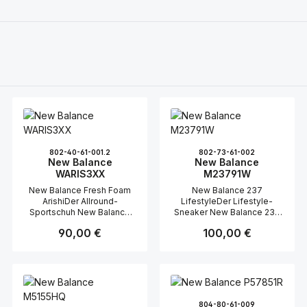
802-40-61-001.2
802-73-61-002
New Balance
New Balance
WARIS3XX
M23791W
New Balance Fresh Foam
New Balance 237
ArishiDer Allround-
LifestyleDer Lifestyle-
Sportschuh New Balance
Sneaker New Balance 237
Fresh Foam Arishi ist eine
ist die perfekte Wahl für
Regulärer Preis:
90,00 €
Regulärer Preis:
100,00 €
ausgezeichnete Wahl für
modebewusste Herren, die
alle, die Komfort und Stil
Komfort und Stil verbinden
verbinden möchten.
möchten. Dieses Modell
Besonders beliebt bei
vereint modernes Design
Damen, überzeugt dieser
mit klassischen Elementen
Schuh durch seine
und setzt dabei auf
Leichtigkeit und seine
hochwertige
804-80-61-009