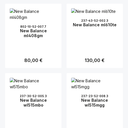
Training oder entspannte
Damen abgestimmt und
Läufe in der Freizeit – mit
bieten eine perfekte
diesen Schuhen ist man
Kombination aus
stets gut ausgestattet. Die
Funktionalität und Design.
237-43-52-002.3
Kombination aus
Ob beim Training oder im
New Balance ml610te
Leichtigkeit und effektiver
Alltag – mit diesen Schuhen
802-10-52-007.7
New Balance
Dämpfung macht sie zu
setzen Sie auf Qualität und
einem zuverlässigen
ml408gm
Komfort.
Begleiter für alle
Laufstrecken.
Regulärer Preis:
80,00 €
Regulärer Preis:
130,00 €
237-30-52-005.3
237-23-52-008.3
New Balance
New Balance
wl515mbo
wl515mgg