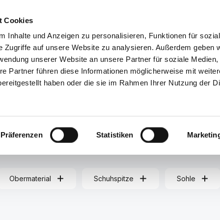
Service/Hilfe
t Cookies
 Inhalte und Anzeigen zu personalisieren, Funktionen für sozia
lle Kategorien
e Zugriffe auf unsere Website zu analysieren. Außerdem geben w
rwendung unserer Website an unsere Partner für soziale Medien
re Partner führen diese Informationen möglicherweise mit weite
NDERSCHUHE
ACCESSOIRES
TASCHEN
GUTSCHEI
ereitgestellt haben oder die sie im Rahmen Ihrer Nutzung der D
Präferenzen
Statistiken
Marketin
Obermaterial
Schuhspitze
Sohle