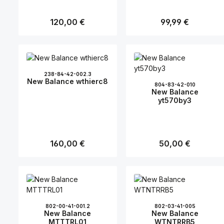
Regulärer Preis:
120,00 €
Regulärer Preis:
99,99 €
238-84-42-002.3
New Balance wthierc8
804-83-42-010
New Balance
yt570by3
Regulärer Preis:
160,00 €
Regulärer Preis:
50,00 €
802-00-41-001.2
802-03-41-005
New Balance
New Balance
MTTTRL01
WTNTRRB5