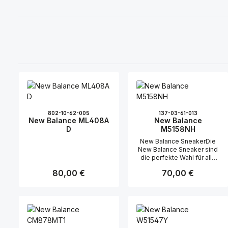
802-10-62-005
137-03-61-013
New Balance ML408A
New Balance
D
M5158NH
New Balance SneakerDie
New Balance Sneaker sind
die perfekte Wahl für alle
Herren, die Wert auf Stil und
Regulärer Preis:
80,00 €
Regulärer Preis:
70,00 €
Komfort legen. Diese
Schuhe vereinen
hochwertige Materialien mit
einem modernen Design,
das sowohl sportlich als
auch elegant wirkt.Design
und MaterialGefertigt aus