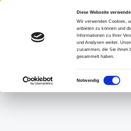
Anmelden
oder
Registrieren
 Hauptinhalt springen
Zur Suche springen
Zur Hauptnavigation springen
Diese Webseite verwende
Wir verwenden Cookies, um
A
anbieten zu können und di
Informationen zu Ihrer Ve
und Analysen weiter. Unse
HOME
HERRENSCHUHE
DAMENSCHUHE
KI
zusammen, die Sie ihnen b
gesammelt haben.
Du bist hier:
Home
Service
Einwilligungsauswahl
Notwendig