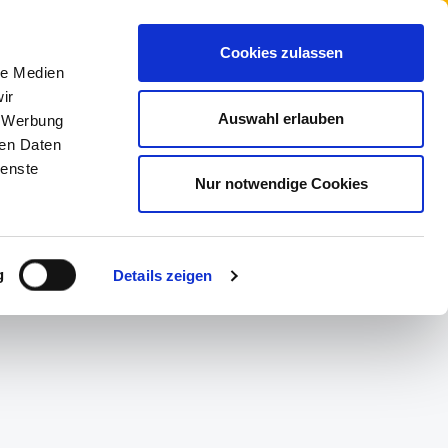
Cookies zulassen
le Medien
ir
Auswahl erlauben
, Werbung
ren Daten
NE
MARKEN
ienste
Nur notwendige Cookies
g
Details zeigen