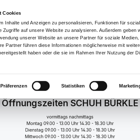
Service/Hilfe
t Cookies
 Inhalte und Anzeigen zu personalisieren, Funktionen für sozia
lle Kategorien
e Zugriffe auf unsere Website zu analysieren. Außerdem geben w
rwendung unserer Website an unsere Partner für soziale Medien
re Partner führen diese Informationen möglicherweise mit weite
NDERSCHUHE
ACCESSOIRES
TASCHEN
GUTSCHEI
ereitgestellt haben oder die sie im Rahmen Ihrer Nutzung der D
Präferenzen
Statistiken
Marketin
Öffnungszeiten SCHUH BÜRKLE
vormittags
nachmittags
Montag
09.00 - 13.00 Uhr
14.30 - 18.30 Uhr
Dienstag
09.00 - 13.00 Uhr
14.30 - 18.30 Uhr
Mittwoch
09.00 - 13.00 Uhr
14.30 - 18.30 Uhr