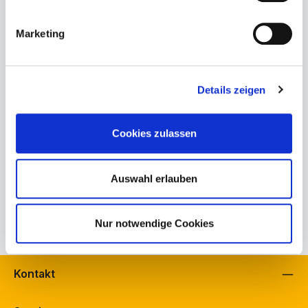
Produktnummer:
274-75-32-001.7
Marketing
Bestand Schuh Bürkle, Fellbach:
1
Bestand Schuh Langenbach, Schramberg:
0
Bestand schuhfreunde, Fellbach:
0
Details zeigen
Herstellerinformationen
Beschreibung
Cookies zulassen
Gabor StiefeletteDie Gabor Stiefelette ist die perfekte Wahl
für Damen, die Wert auf stilvolle und zugleich komfortable
Auswahl erlauben
Schu…
Mehr
Eigenschaften
Nur notwendige Cookies
Kontakt