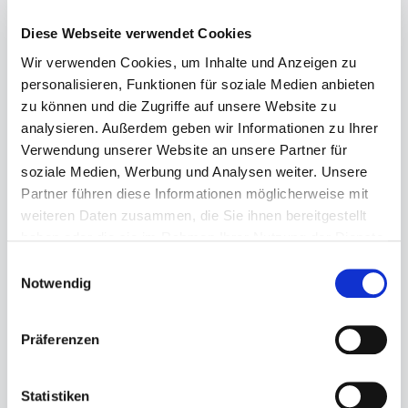
Diese Webseite verwendet Cookies
Wir verwenden Cookies, um Inhalte und Anzeigen zu
personalisieren, Funktionen für soziale Medien anbieten
Regulärer Preis:
99,99 €
zu können und die Zugriffe auf unsere Website zu
Preise inkl. MwSt. zzgl. Versandkosten
analysieren. Außerdem geben wir Informationen zu Ihrer
Verwendung unserer Website an unsere Partner für
Sofort verfügbar, Lieferzeit: 1-3 Tage
soziale Medien, Werbung und Analysen weiter. Unsere
Partner führen diese Informationen möglicherweise mit
auswählen
Größe
weiteren Daten zusammen, die Sie ihnen bereitgestellt
haben oder die sie im Rahmen Ihrer Nutzung der Dienste
5
5½
6
6½
7
gesammelt haben.
Einwilligungsauswahl
Produkt Anzahl: Gib den gewünschten Wert ein ode
Notwendig
Präferenzen
In den Warenkorb
Statistiken