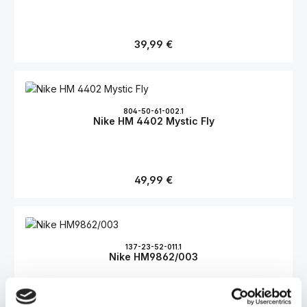
Regulärer Preis:
39,99 €
804-50-61-002.1
Nike HM 4402 Mystic Fly
Regulärer Preis:
49,99 €
137-23-52-011.1
Nike HM9862/003