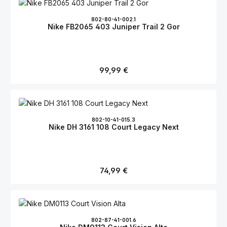
802-80-41-002.1
Nike FB2065 403 Juniper Trail 2 Gor
Regulärer Preis:
99,99 €
802-10-41-015.3
Nike DH 3161 108 Court Legacy Next
Regulärer Preis:
74,99 €
802-87-41-001.6