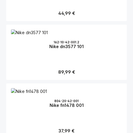
Regulärer Preis:
44,99 €
162-10-42-001.2
Nike dn3577 101
Regulärer Preis:
89,99 €
804-20-42-001
Nike fn1478 001
Regulärer Preis:
37,99 €