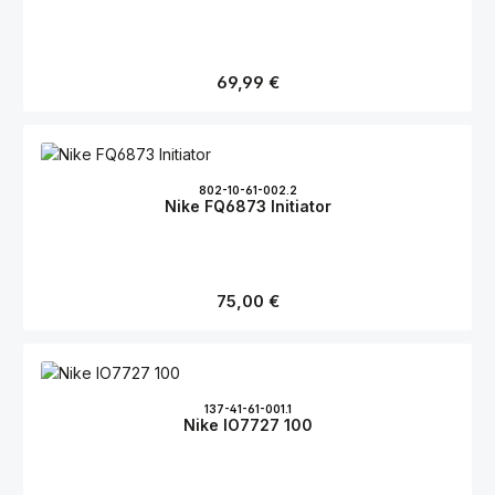
Regulärer Preis:
69,99 €
802-10-61-002.2
Nike FQ6873 Initiator
Regulärer Preis:
75,00 €
137-41-61-001.1
Nike IO7727 100