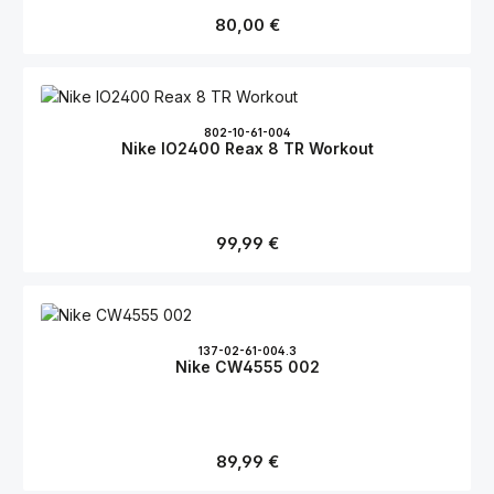
Regulärer Preis:
80,00 €
802-10-61-004
Nike IO2400 Reax 8 TR Workout
Regulärer Preis:
99,99 €
137-02-61-004.3
Nike CW4555 002
Regulärer Preis:
89,99 €