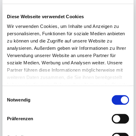
Regulärer Preis:
79,99 €
Diese Webseite verwendet Cookies
Wir verwenden Cookies, um Inhalte und Anzeigen zu
personalisieren, Funktionen für soziale Medien anbieten
237-12-52-004.3
Nike DH3158 Court Vision
zu können und die Zugriffe auf unsere Website zu
analysieren. Außerdem geben wir Informationen zu Ihrer
Verwendung unserer Website an unsere Partner für
soziale Medien, Werbung und Analysen weiter. Unsere
Regulärer Preis:
79,99 €
Partner führen diese Informationen möglicherweise mit
weiteren Daten zusammen, die Sie ihnen bereitgestellt
haben oder die sie im Rahmen Ihrer Nutzung der Dienste
gesammelt haben.
Einwilligungsauswahl
237-13-52-006.2
Nike IF2628/100 Air Max Bia
Notwendig
Präferenzen
Regulärer Preis:
94,99 €