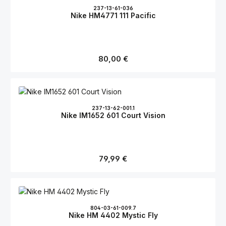
237-13-61-036
Nike HM4771 111 Pacific
Regulärer Preis:
80,00 €
237-13-62-001.1
Nike IM1652 601 Court Vision
Regulärer Preis:
79,99 €
804-03-61-009.7
Nike HM 4402 Mystic Fly