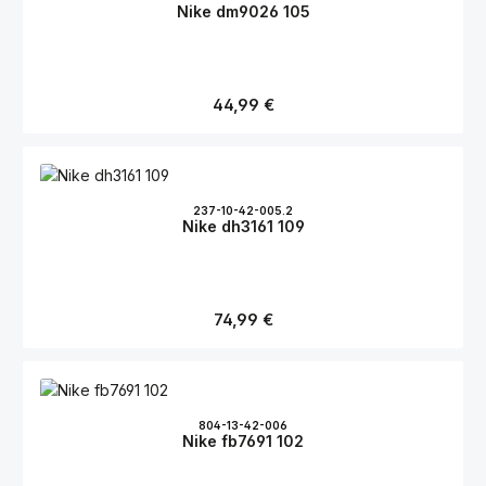
Nike dm9026 105
Regulärer Preis:
44,99 €
237-10-42-005.2
Nike dh3161 109
Regulärer Preis:
74,99 €
804-13-42-006
Nike fb7691 102