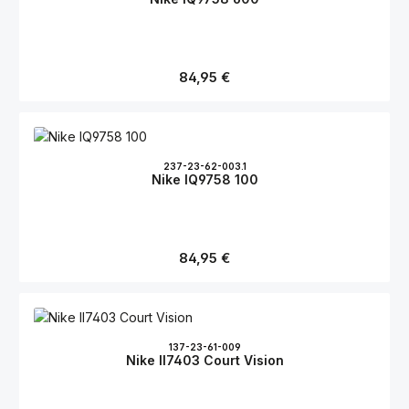
Regulärer Preis:
84,95 €
237-23-62-003.1
Nike IQ9758 100
Regulärer Preis:
84,95 €
137-23-61-009
Nike II7403 Court Vision