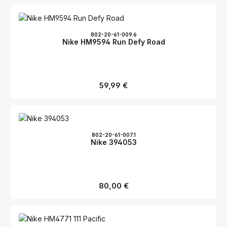
802-20-61-009.6
Nike HM9594 Run Defy Road
Regulärer Preis:
59,99 €
802-20-61-007.1
Nike 394053
Regulärer Preis:
80,00 €