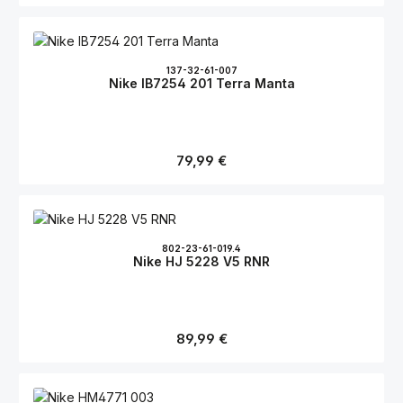
137-32-61-007
Nike IB7254 201 Terra Manta
Regulärer Preis:
79,99 €
802-23-61-019.4
Nike HJ 5228 V5 RNR
Regulärer Preis:
89,99 €