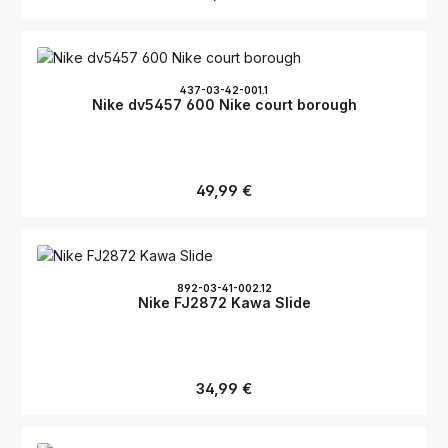
437-03-42-001.1
Nike dv5457 600 Nike court borough
Regulärer Preis:
49,99 €
892-03-41-002.12
Nike FJ2872 Kawa Slide
Regulärer Preis:
34,99 €