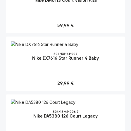
Nike DM0113 Court Vision Alta
Regulärer Preis:
59,99 €
804-58-41-007
Nike DX7616 Star Runner 4 Baby
Regulärer Preis:
29,99 €
804-13-41-006.7
Nike DA5380 126 Court Legacy