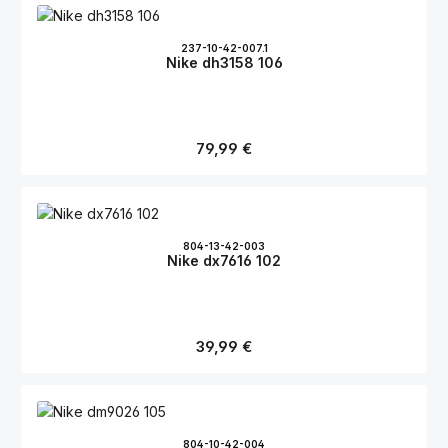
237-10-42-007.1
Nike dh3158 106
Regulärer Preis:
79,99 €
804-13-42-003
Nike dx7616 102
Regulärer Preis:
39,99 €
804-10-42-004