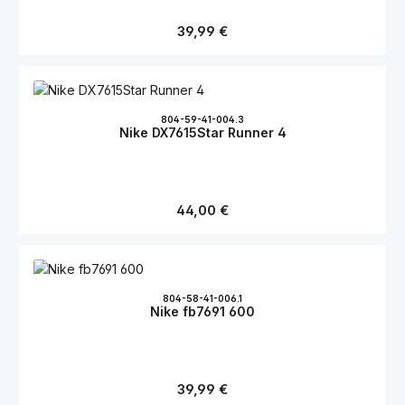
Regulärer Preis:
39,99 €
804-59-41-004.3
Nike DX7615Star Runner 4
Regulärer Preis:
44,00 €
804-58-41-006.1
Nike fb7691 600
Regulärer Preis:
39,99 €