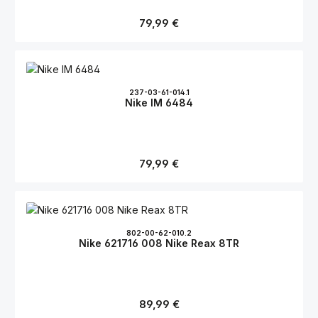
Regulärer Preis:
79,99 €
237-03-61-014.1
Nike IM 6484
Regulärer Preis:
79,99 €
802-00-62-010.2
Nike 621716 008 Nike Reax 8TR
Regulärer Preis:
89,99 €