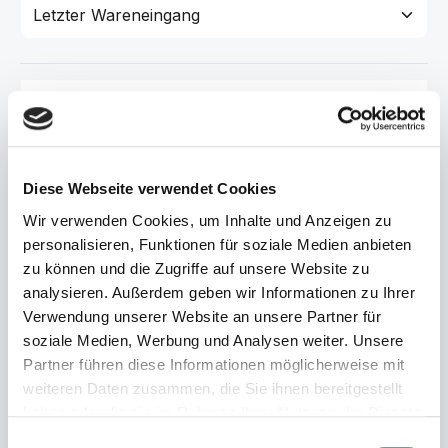
130-90-09-002
Geschenkgutschein 50,-
Möchten sie jemanden mit einem Geschenk überraschen? Zum
Diese Webseite verwendet Cookies
Geburtstag, zum Jubiläum, zu Ostern oder Weihnachten als
Dankeschön oder einfach nur so? Wir versenden Gutscheine
Wir verwenden Cookies, um Inhalte und Anzeigen zu
zum einlösen in einem unserer stationären Geschäfte.
Regulärer Preis:
50,00 €
Abbildung Verpackungsbeispiel.
personalisieren, Funktionen für soziale Medien anbieten
zu können und die Zugriffe auf unsere Website zu
analysieren. Außerdem geben wir Informationen zu Ihrer
Verwendung unserer Website an unsere Partner für
130-90-09-003
soziale Medien, Werbung und Analysen weiter. Unsere
Geschenkgutschein 75,-
Partner führen diese Informationen möglicherweise mit
Möchten sie jemanden mit einem Geschenk überraschen? Zum
weiteren Daten zusammen, die Sie ihnen bereitgestellt
Geburtstag, zum Jubiläum, zu Ostern oder Weihnachten als
Dankeschön oder einfach nur so? Wir versenden Gutscheine
haben oder die sie im Rahmen Ihrer Nutzung der Dienste
zum einlösen in einem unserer stationären Geschäfte.
gesammelt haben.
Regulärer Preis:
75,00 €
Abbildung Verpackungsbeispiel.
Einwilligungsauswahl