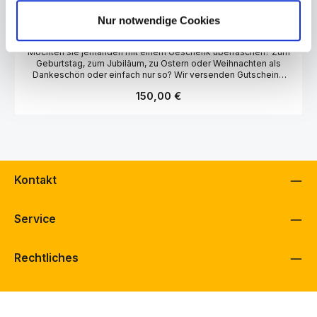
Nur notwendige Cookies
130-90-09-005
Geschenkgutschein 150,-
Möchten sie jemanden mit einem Geschenk überraschen? Zum
Geburtstag, zum Jubiläum, zu Ostern oder Weihnachten als
Dankeschön oder einfach nur so? Wir versenden Gutscheine
zum einlösen in einem unserer stationären Geschäfte.
Regulärer Preis:
150,00 €
Abbildung Verpackungsbeispiel.
Kontakt
Service
Rechtliches