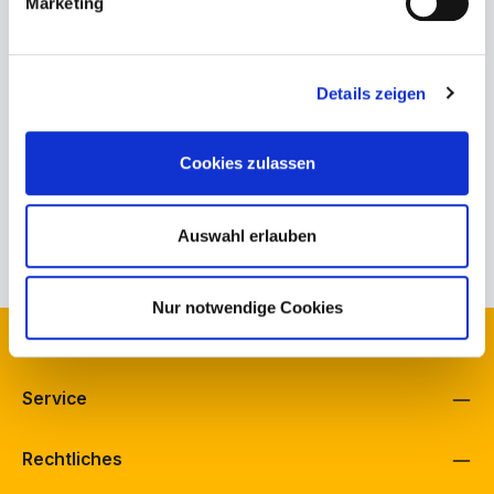
Marketing
Details zeigen
873-25-41-001.1
Superga S001820 2750 Lame
Cookies zulassen
Regulärer Preis:
29,99 €
Auswahl erlauben
Nur notwendige Cookies
Kontakt
Service
Rechtliches