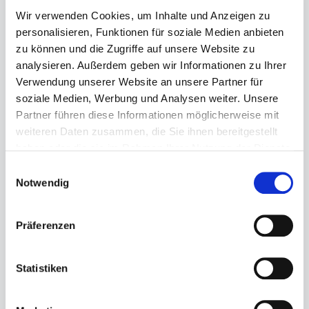
Wir verwenden Cookies, um Inhalte und Anzeigen zu
personalisieren, Funktionen für soziale Medien anbieten
zu können und die Zugriffe auf unsere Website zu
analysieren. Außerdem geben wir Informationen zu Ihrer
Verwendung unserer Website an unsere Partner für
890-00-41-010.5
soziale Medien, Werbung und Analysen weiter. Unsere
Superga S111I3W 1908 Slides Polysoft
Partner führen diese Informationen möglicherweise mit
weiteren Daten zusammen, die Sie ihnen bereitgestellt
haben oder die sie im Rahmen Ihrer Nutzung der Dienste
gesammelt haben.
Regulärer Preis:
29,95 €
Einwilligungsauswahl
Notwendig
Präferenzen
873-80-41-001.1
Superga S0031GO 2950 Cotu
Statistiken
Regulärer Preis:
29,99 €