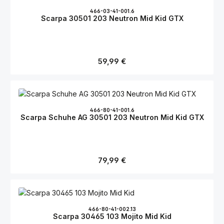
Bewegungsfreiheit dennoch nicht eingeschränkt wird, verfügen
die trendigen Schuhe über einen hohen Textilanteil.
466-03-41-001.6
Scarpa 30501 203 Neutron Mid Kid GTX
Regulärer Preis:
59,99 €
466-80-41-001.6
Scarpa Schuhe AG 30501 203 Neutron Mid Kid GTX
Regulärer Preis:
79,99 €
466-80-41-002.13
Scarpa 30465 103 Mojito Mid Kid