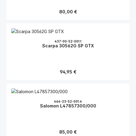
Regulärer Preis:
80,00 €
437-00-52-001.1
Scarpa 30562G SP GTX
Regulärer Preis:
94,95 €
466-23-52-001.4
Salomon L47857300/000
Regulärer Preis:
85,00 €