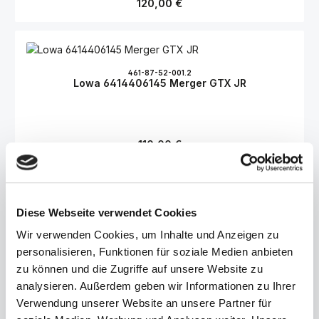
Regulärer Preis:
120,00 €
461-87-52-001.2
Lowa 6414406145 Merger GTX JR
Regulärer Preis:
110,00 €
Diese Webseite verwendet Cookies
437-55-52-001.2
Lowa Sportschuh GmbH 641627 maddox 4854
Wir verwenden Cookies, um Inhalte und Anzeigen zu
Was Erwachsene können, können Kids schon lange:
personalisieren, Funktionen für soziale Medien anbieten
Multifunktionsschuhe tragen zum Beispiel. Und zwar mit
Leichtigkeit, denn das speziell an die Bedürfnisse kleiner Füße
zu können und die Zugriffe auf unsere Website zu
angepasste Hybrid-Modell MERGER GTX JUNIOR VCR sorgt
Regulärer Preis:
100,00 €
analysieren. Außerdem geben wir Informationen zu Ihrer
definitiv für einen Hingucker. Dabei kann der wasserdichte
Halbschuh mit seinem innovativen Gesamtkonzept
Verwendung unserer Website an unsere Partner für
beeindrucken. Denn neben einer optimalen Dämpfung und der