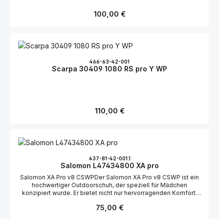
Regulärer Preis:
100,00 €
466-63-42-001
Scarpa 30409 1080 RS pro Y WP
Regulärer Preis:
110,00 €
437-81-42-001.1
Salomon L47434800 XA pro
Salomon XA Pro v8 CSWPDer Salomon XA Pro v8 CSWP ist ein
hochwertiger Outdoorschuh, der speziell für Mädchen
konzipiert wurde. Er bietet nicht nur hervorragenden Komfort,
sondern auch eine robuste Verarbeitung, die den Ansprüchen
Regulärer Preis:
75,00 €
von aktiven jungen Entdeckerinnen gerecht wird.Praktischer
SchnellverschlussEin besonderes Highlight dieses Modells ist