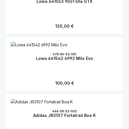
Lowa 641553 9551 Ella GTX
Regulärer Preis:
120,00 €
478-84-52-001
Lowa 641542 6992 Milo Evo
Regulärer Preis:
100,00 €
466-58-52-002
Adidas JR3107 Fortatrail Boa K