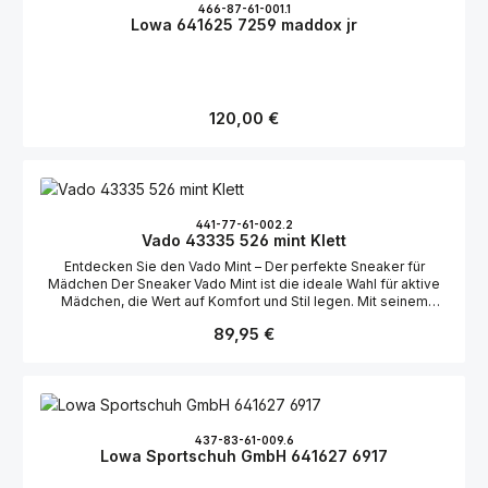
von Synthetik überzeugt. Dieser Schuh ist die perfekte Wahl für
466-87-61-001.1
Mädchen, die einen zuverlässigen Begleiter für ihre Abenteuer
Lowa 641625 7259 maddox jr
suchen.
Regulärer Preis:
120,00 €
441-77-61-002.2
Vado 43335 526 mint Klett
Entdecken Sie den Vado Mint – Der perfekte Sneaker für
Mädchen Der Sneaker Vado Mint ist die ideale Wahl für aktive
Mädchen, die Wert auf Komfort und Stil legen. Mit seinem
modernen Design und der hochwertigen Verarbeitung bietet
Regulärer Preis:
89,95 €
dieser Schuh alles, was junge Abenteurerinnen benötigen.
Praktischer Klettverschluss für einfaches An- und Ausziehen
Ein besonderes Highlight des Vado Mint ist der praktische
Klettverschluss. Dieser ermöglicht ein schnelles und
unkompliziertes An- und Ausziehen, was besonders im
hektischen Alltag von Vorteil ist. Zudem sorgt der
Klettverschluss für eine optimale Passform und sicheren Halt.
437-83-61-009.6
Lowa Sportschuh GmbH 641627 6917
Gore-Tex-Technologie für trockene Füße Dank der innovativen
Gore-Tex-Technologie bleiben die Füße Ihrer Kinder auch bei