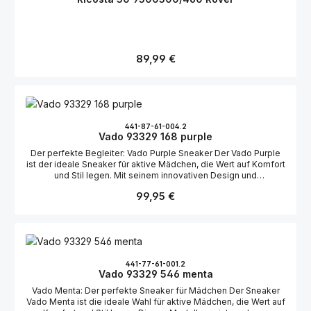
Regulärer Preis:
89,99 €
441-87-61-004.2
Vado 93329 168 purple
Der perfekte Begleiter: Vado Purple Sneaker Der Vado Purple
ist der ideale Sneaker für aktive Mädchen, die Wert auf Komfort
und Stil legen. Mit seinem innovativen Design und
hochwertigen Materialien ist er ein zuverlässiger Begleiter für
Regulärer Preis:
99,95 €
jeden Tag. Innovativer BOA-Drehverschluss Ein besonderes
Highlight des Vado Purple ist der praktische BOA-
Drehverschluss. Dieses System ermöglicht ein schnelles und
einfaches Anpassen der Passform, sodass der Schuh stets
sicher und bequem sitzt. Kinder können den Verschluss
mühelos selbst bedienen, was ihn besonders alltagstauglich
macht. Wetterfest dank Gore-Tex Dank der integrierten Gore-
441-77-61-001.2
Vado 93329 546 menta
Tex-Membran ist der Vado Purple nicht nur atmungsaktiv,
sondern auch wasserabweisend. Dies macht ihn zur perfekten
Vado Menta: Der perfekte Sneaker für Mädchen Der Sneaker
Wahl für jedes Wetter, da die Füße stets trocken und angenehm
Vado Menta ist die ideale Wahl für aktive Mädchen, die Wert auf
temperiert bleiben. Hochwertige Materialien Der Schuh besteht