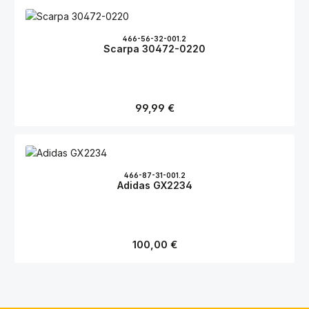
466-56-32-001.2
Scarpa 30472-0220
Regulärer Preis:
99,99 €
466-87-31-001.2
Adidas GX2234
Regulärer Preis:
100,00 €