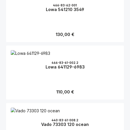
466-83-62-001
Lowa 541210 3549
Regulärer Preis:
130,00 €
466-83-61-002.2
Lowa 641129-6983
Regulärer Preis:
110,00 €
440-83-61-008.2
Vado 73303 120 ocean