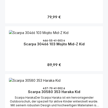
Regulärer Preis:
79,99 €
466-55-41-003.4
Scarpa 30466 103 Mojito Mid-Z Kid
Regulärer Preis:
89,99 €
437-70-41-002.6
Scarpa 30580 353 Haraka Kid
Scarpa HarakaDer Scarpa Haraka ist ein hervorragender
Outdoorschuh, der speziell für aktive Kinder entwickelt wurde.
Mit seinem robusten Design und hochwertigen Materialien ist