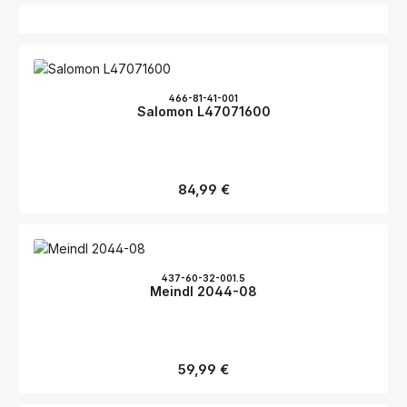
466-81-41-001
Salomon L47071600
Regulärer Preis:
84,99 €
437-60-32-001.5
Meindl 2044-08
Regulärer Preis:
59,99 €