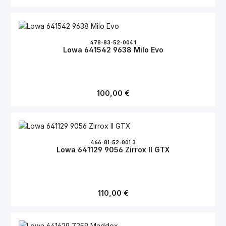
478-83-52-004.1
Lowa 641542 9638 Milo Evo
Regulärer Preis:
100,00 €
466-81-52-001.3
Lowa 641129 9056 Zirrox II GTX
Regulärer Preis:
110,00 €