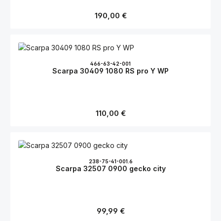
Regulärer Preis:
190,00 €
466-63-42-001
Scarpa 30409 1080 RS pro Y WP
Regulärer Preis:
110,00 €
238-75-41-001.6
Scarpa 32507 0900 gecko city
Regulärer Preis:
99,99 €