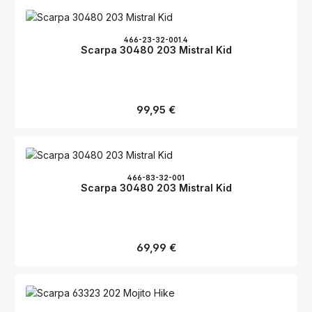
466-23-32-001.4
Scarpa 30480 203 Mistral Kid
Regulärer Preis:
99,95 €
466-83-32-001
Scarpa 30480 203 Mistral Kid
Regulärer Preis:
69,99 €