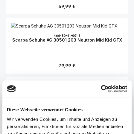
Regulärer Preis:
59,99 €
466-80-41-001.6
Scarpa Schuhe AG 30501 203 Neutron Mid Kid GTX
Regulärer Preis:
79,99 €
466-80-41-002.13
Scarpa 30465 103 Mojito Mid Kid
Diese Webseite verwendet Cookies
Wir verwenden Cookies, um Inhalte und Anzeigen zu
Regulärer Preis:
79,99 €
personalisieren, Funktionen für soziale Medien anbieten
zu können und die Zugriffe auf unsere Website zu