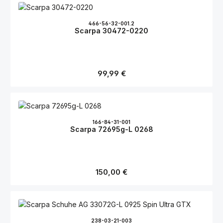
466-56-32-001.2
Scarpa 30472-0220
Regulärer Preis:
99,99 €
166-84-31-001
Scarpa 72695g-L 0268
Regulärer Preis:
150,00 €
238-03-21-003