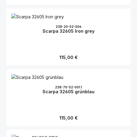
238-20-52-004
Scarpa 32605 Iron grey
Regulärer Preis:
115,00 €
238-70-52-001.1
Scarpa 32605 grünblau
Regulärer Preis:
115,00 €