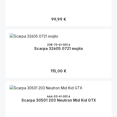
Regulärer Preis:
99,99 €
238-70-41-001.6
Scarpa 32605 0721 mojito
Regulärer Preis:
115,00 €
466-03-41-001.6
Scarpa 30501 203 Neutron Mid Kid GTX