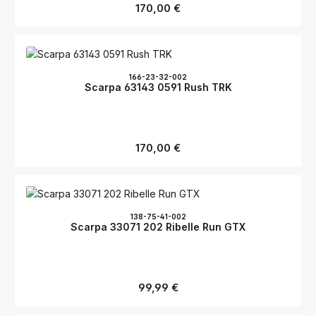
Regulärer Preis:
170,00 €
166-23-32-002
Scarpa 63143 0591 Rush TRK
Regulärer Preis:
170,00 €
138-75-41-002
Scarpa 33071 202 Ribelle Run GTX
Regulärer Preis:
99,99 €