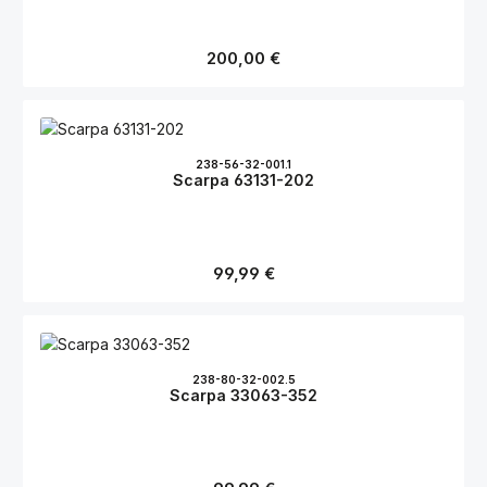
Regulärer Preis:
200,00 €
238-56-32-001.1
Scarpa 63131-202
Regulärer Preis:
99,99 €
238-80-32-002.5
Scarpa 33063-352
Regulärer Preis: