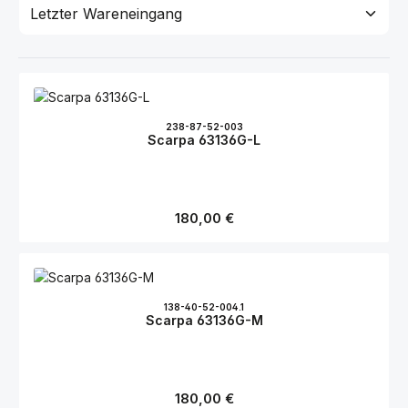
238-87-52-003
Scarpa 63136G-L
Regulärer Preis:
180,00 €
138-40-52-004.1
Scarpa 63136G-M
Regulärer Preis:
180,00 €