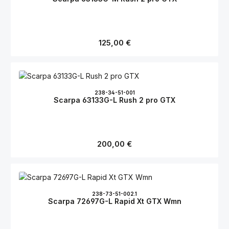
Regulärer Preis:
125,00 €
238-34-51-001
Scarpa 63133G-L Rush 2 pro GTX
Regulärer Preis:
200,00 €
238-73-51-002.1
Scarpa 72697G-L Rapid Xt GTX Wmn