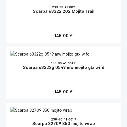
238-23-41-002
Scarpa 63322 202 Mojito Trail
Regulärer Preis:
145,00 €
138-80-41-001.2
Scarpa 63322g 0549 mw mojito gtx wifd
Regulärer Preis:
145,00 €
238-40-41-001.7
Scarpa 32709 350 mojito wrap