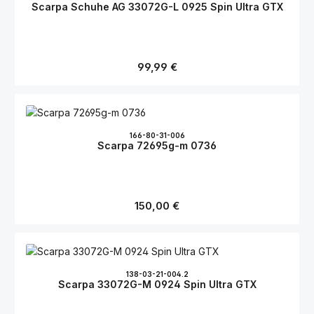
Scarpa Schuhe AG 33072G-L 0925 Spin Ultra GTX
Regulärer Preis:
99,99 €
166-80-31-006
Scarpa 72695g-m 0736
Regulärer Preis:
150,00 €
138-03-21-004.2
Scarpa 33072G-M 0924 Spin Ultra GTX