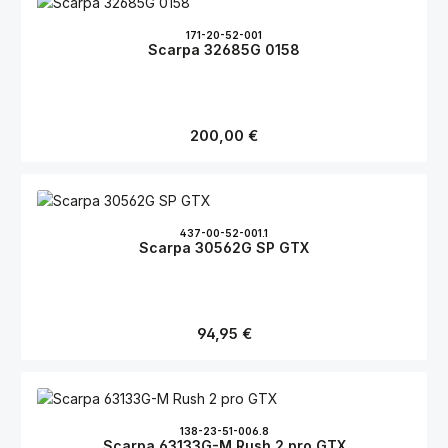
171-20-52-001
Scarpa 32685G 0158
Regulärer Preis:
200,00 €
437-00-52-001.1
Scarpa 30562G SP GTX
Regulärer Preis:
94,95 €
138-23-51-006.8
Scarpa 63133G-M Rush 2 pro GTX