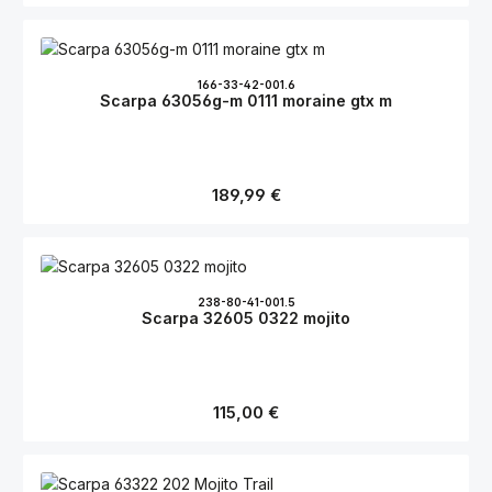
166-33-42-001.6
Scarpa 63056g-m 0111 moraine gtx m
Regulärer Preis:
189,99 €
238-80-41-001.5
Scarpa 32605 0322 mojito
Regulärer Preis:
115,00 €