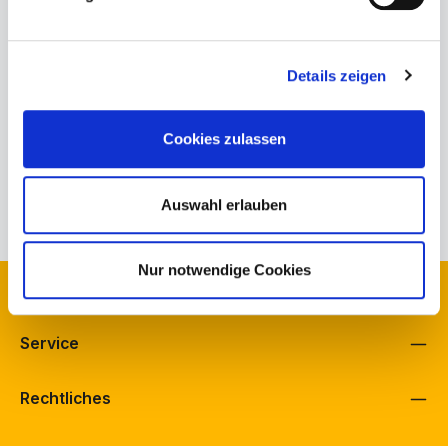
Produktnummer:
182-00-09-001.4
Bestand Schuh Bürkle, Fellbach:
1
Details zeigen
Bestand Schuh Langenbach, Schramberg:
2
Bestand schuhfreunde, Fellbach:
0
Cookies zulassen
Herstellerinformationen
Eigenschaften
Auswahl erlauben
Nur notwendige Cookies
Kontakt
Service
Rechtliches