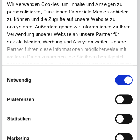
Wir verwenden Cookies, um Inhalte und Anzeigen zu
personalisieren, Funktionen für soziale Medien anbieten
zu können und die Zugriffe auf unsere Website zu
analysieren. Außerdem geben wir Informationen zu Ihrer
Regulärer Preis:
69,99 €
Verwendung unserer Website an unsere Partner für
soziale Medien, Werbung und Analysen weiter. Unsere
Preise inkl. MwSt. zzgl. Versandkosten
Partner führen diese Informationen möglicherweise mit
Sofort verfügbar, Lieferzeit: 1-3 Tage
weiteren Daten zusammen, die Sie ihnen bereitgestellt
haben oder die sie im Rahmen Ihrer Nutzung der Dienste
auswählen
Größe
gesammelt haben.
Einwilligungsauswahl
Notwendig
42
43
44
45
46
Produkt Anzahl: Gib den gewünschten Wert ein ode
Präferenzen
Statistiken
In den Warenkorb
Marketing