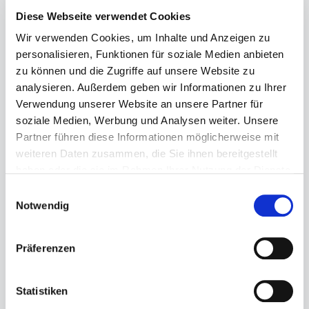
Diese Webseite verwendet Cookies
Wir verwenden Cookies, um Inhalte und Anzeigen zu
personalisieren, Funktionen für soziale Medien anbieten
zu können und die Zugriffe auf unsere Website zu
analysieren. Außerdem geben wir Informationen zu Ihrer
Verwendung unserer Website an unsere Partner für
Regulärer Preis:
110,00 €
soziale Medien, Werbung und Analysen weiter. Unsere
Preise inkl. MwSt. zzgl. Versandkosten
Partner führen diese Informationen möglicherweise mit
weiteren Daten zusammen, die Sie ihnen bereitgestellt
Sofort verfügbar, Lieferzeit: 1-3 Tage
haben oder die sie im Rahmen Ihrer Nutzung der Dienste
gesammelt haben.
Einwilligungsauswahl
auswählen
Größe
Notwendig
7½
8
8½
9
9½
10
10½
11½
Präferenzen
Produkt Anzahl: Gib den gewünschten Wert ein ode
Statistiken