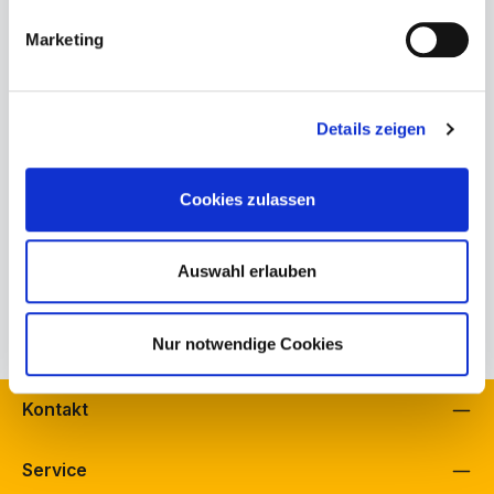
In den Warenkorb
Marketing
Produktnummer:
Details zeigen
147-00-00-004.2
Bestand Schuh Bürkle, Fellbach:
1
Bestand Schuh Langenbach, Schramberg:
1
Cookies zulassen
Bestand schuhfreunde, Fellbach:
1
Herstellerinformationen
Auswahl erlauben
Eigenschaften
Nur notwendige Cookies
Kontakt
Service