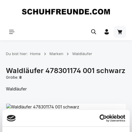
Zum Hauptinhalt springen
Du bist hier:
Home
Marken
Waldläufer
Waldläufer 478301174 001 schwarz
Größe:
8
Waldläufer
Bildergalerie überspringen